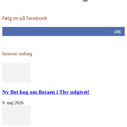
Følg os på facebook
168
Fans
LIKE
Seneste indlæg
Ny flot bog om floraen i Thy udgivet!
9. maj 2026