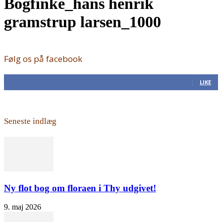
Bogfinke_hans henrik
gramstrup larsen_1000
Følg os på facebook
168
Fans
LIKE
Seneste indlæg
Ny flot bog om floraen i Thy udgivet!
9. maj 2026