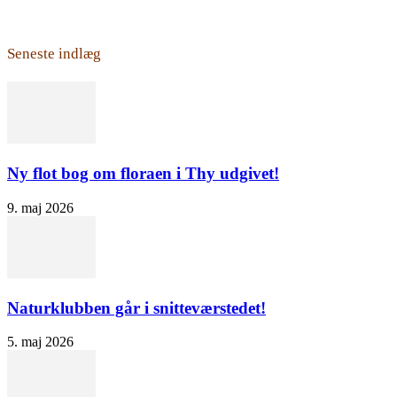
Seneste indlæg
Ny flot bog om floraen i Thy udgivet!
9. maj 2026
Naturklubben går i snitteværstedet!
5. maj 2026