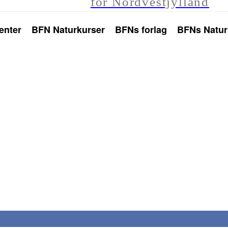
for Nordvestjylland
enter
BFN Naturkurser
BFNs forlag
BFNs Natur