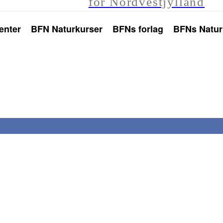
for Nordvestjylland
enter
BFN Naturkurser
BFNs forlag
BFNs Natur