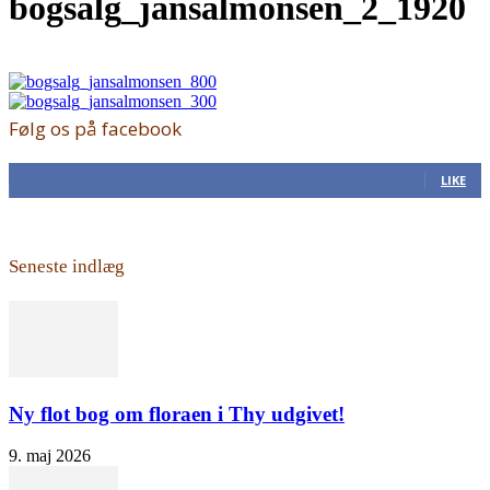
bogsalg_jansalmonsen_2_1920
Følg os på facebook
168
Fans
LIKE
Seneste indlæg
Ny flot bog om floraen i Thy udgivet!
9. maj 2026