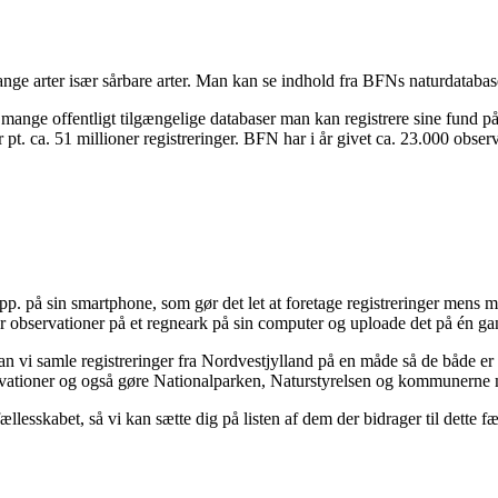
 mange arter især sårbare arter. Man kan se indhold fra BFNs naturdat
nge offentligt tilgængelige databaser man kan registrere sine fund på.
t. ca. 51 millioner registreringer. BFN har i år givet ca. 23.000 observa
. på sin smartphone, som gør det let at foretage registreringer mens 
r observationer på et regneark på sin computer og uploade det på én ga
n vi samle registreringer fra Nordvestjylland på en måde så de både er 
vationer og også gøre Nationalparken, Naturstyrelsen og kommunerne
llesskabet, så vi kan sætte dig på listen af dem der bidrager til dette f