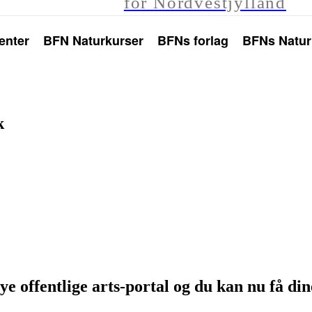
for Nordvestjylland
enter
BFN Naturkurser
BFNs forlag
BFNs Natur
dk
offentlige arts-portal og du kan nu få dine