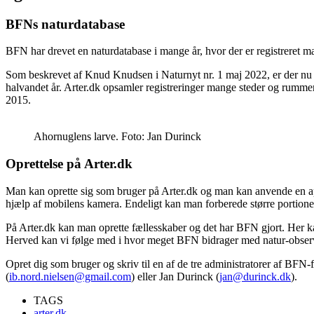
BFNs naturdatabase
BFN har drevet en naturdatabase i mange år, hvor der er registreret
Som beskrevet af Knud Knudsen i Naturnyt nr. 1 maj 2022, er der nu ma
halvandet år. Arter.dk opsamler registreringer mange steder og rummer p
2015.
Ahornuglens larve. Foto: Jan Durinck
Oprettelse på Arter.dk
Man kan oprette sig som bruger på Arter.dk og man kan anvende en app
hjælp af mobilens kamera. Endeligt kan man forberede større portione
På Arter.dk kan man oprette fællesskaber og det har BFN gjort. Her ka
Herved kan vi følge med i hvor meget BFN bidrager med natur-obser
Opret dig som bruger og skriv til en af de tre administratorer af BFN-fæ
(
ib.nord.nielsen@gmail.com
) eller Jan Durinck (
jan@durinck.dk
).
TAGS
arter.dk