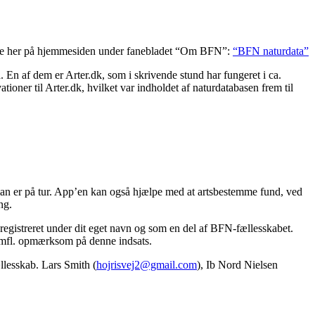
abase her på hjemmesiden under fanebladet “Om BFN”:
“BFN naturdata”
 En af dem er Arter.dk, som i skrivende stund har fungeret i ca.
tioner til Arter.dk, hvilket var indholdet af naturdatabasen frem til
man er på tur. App’en kan også hjælpe med at artsbestemme fund, ved
ng.
registreret under dit eget navn og som en del af BFN-fællesskabet.
 mfl. opmærksom på denne indsats.
ællesskab. Lars Smith (
hojrisvej2@gmail.com
), Ib Nord Nielsen