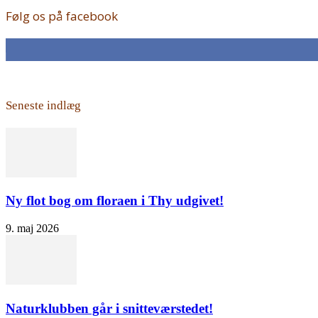
Følg os på facebook
168
Fans
Seneste indlæg
Ny flot bog om floraen i Thy udgivet!
9. maj 2026
Naturklubben går i snitteværstedet!