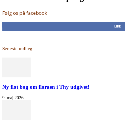
Følg os på facebook
168
Fans
LIKE
Seneste indlæg
Ny flot bog om floraen i Thy udgivet!
9. maj 2026