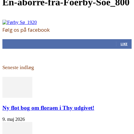
En-aborre-fra-Foerby-Soe_800
Følg os på facebook
168
Fans
LIKE
Seneste indlæg
Ny flot bog om floraen i Thy udgivet!
9. maj 2026