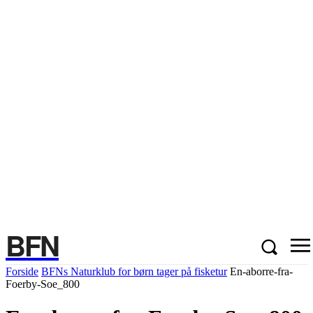
BFN
Forside
BFNs Naturklub for børn tager på fisketur
En-aborre-fra-
Foerby-Soe_800