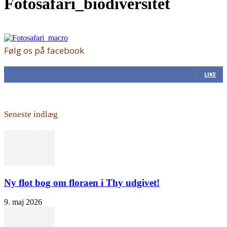
Fotosafari_biodiversitet
Følg os på facebook
168
Fans
LIKE
Seneste indlæg
Ny flot bog om floraen i Thy udgivet!
9. maj 2026