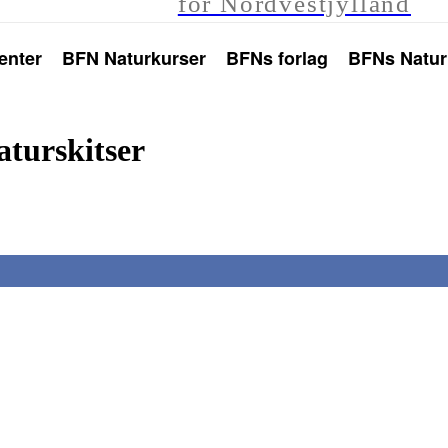
for Nordvestjylland
enter
BFN Naturkurser
BFNs forlag
BFNs Natur
turskitser