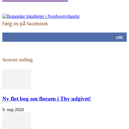
Følg os på facebook
168
Fans
LIKE
Seneste indlæg
Ny flot bog om floraen i Thy udgivet!
9. maj 2026