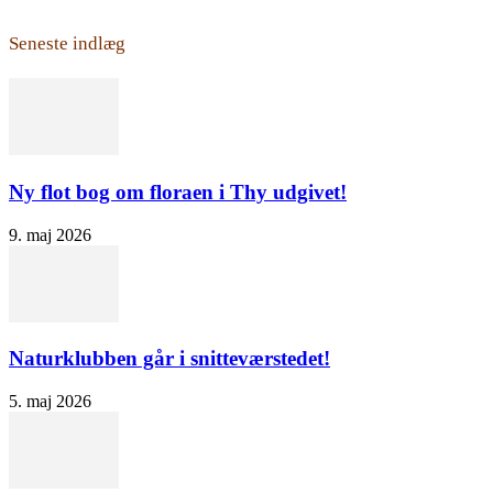
Seneste indlæg
Ny flot bog om floraen i Thy udgivet!
9. maj 2026
Naturklubben går i snitteværstedet!
5. maj 2026