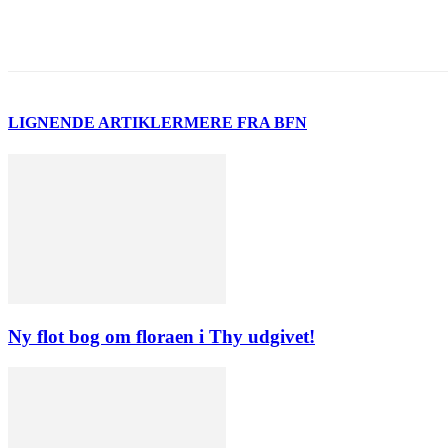
LIGNENDE ARTIKLER
MERE FRA BFN
Ny flot bog om floraen i Thy udgivet!