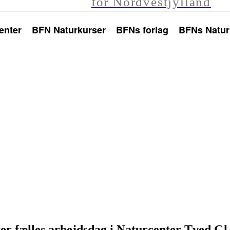
for Nordvestjylland
enter
BFN Naturkurser
BFNs forlag
BFNs Natur
ter fælles arbejdsdag i Naturcenter Tved Gl.