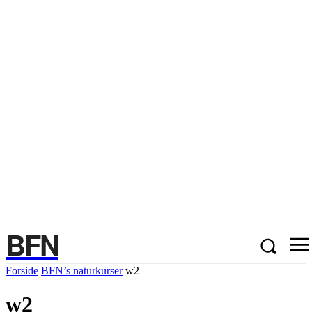
BFN
Forside
BFN’s naturkurser
w2
w2