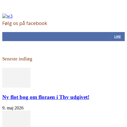
Følg os på facebook
168
Fans
LIKE
Seneste indlæg
Ny flot bog om floraen i Thy udgivet!
9. maj 2026