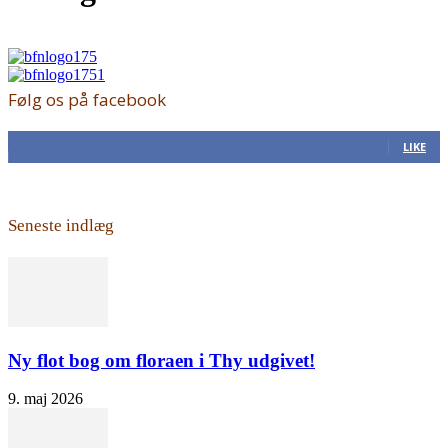
Følg os på facebook
168
Fans
LIKE
Seneste indlæg
Ny flot bog om floraen i Thy udgivet!
9. maj 2026