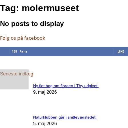
Tag: molermuseet
No posts to display
Følg os på facebook
168
Fans
LIKE
Seneste indlæg
Ny flot bog om floraen i Thy udgivet!
9. maj 2026
Naturklubben går i snitteværstedet!
5. maj 2026