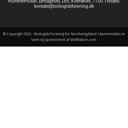
Hummerhuset, Ørhagevej 189, Klitmøller, 7700 Thisted.
kontakt@biologiskforening.dk
© Copyright 2022 - Biologisk Forening for Nordvestjylland. Hjemmesiden er
lavet og sponsoreret af VisitNature.com.