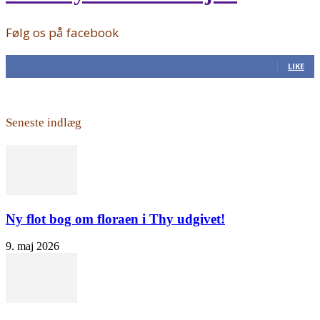
Følg os på facebook
168
Fans
LIKE
Seneste indlæg
Ny flot bog om floraen i Thy udgivet!
9. maj 2026